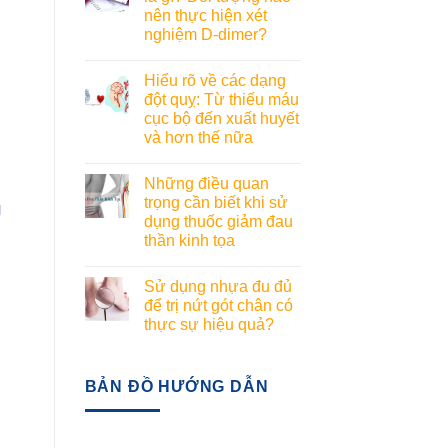
nên thực hiện xét
nghiệm D-dimer?
Hiểu rõ về các dạng
đột quỵ: Từ thiếu máu
cục bộ đến xuất huyết
và hơn thế nữa
Những điều quan
trọng cần biết khi sử
g
dụng thuốc giảm đau
thần kinh tọa
Sử dụng nhựa đu đủ
để trị nứt gót chân có
thực sự hiệu quả?
BẢN ĐỒ HƯỚNG DẪN