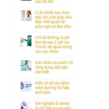
sau bó bột
Lí do khiến bạn thức
dậy với cảm giác đau
đầu: Mối quan hệ
giữa ngủ và đau đầu
Chỉ số đường huyết
thai kỳ sau 2 giờ ăn:
Thước đo quan trọng
cho sức khỏe
Sức khỏe và muối: 13
công dụng bất ngờ
cần biết
Hiểu rõ về các bệnh
viêm đường hô hấp
phổ biến
Xét nghiệm D-dimer
là gì? Đối tượng nào