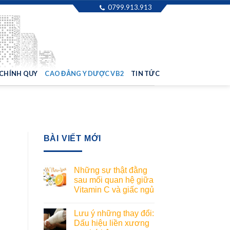
0799.913.913
 CHÍNH QUY
CAO ĐẲNG Y DƯỢC VB2
TIN TỨC
BÀI VIẾT MỚI
Những sự thật đằng
sau mối quan hệ giữa
Vitamin C và giấc ngủ
Lưu ý những thay đổi:
Dấu hiệu liền xương