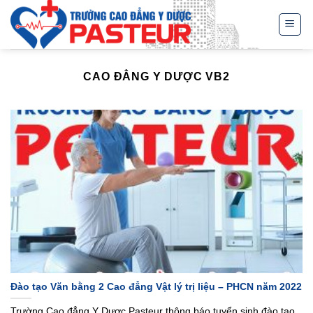
Skip
to
content
CAO ĐẲNG Y DƯỢC VB2
Đào tạo Văn bằng 2 Cao đẳng Vật lý trị liệu – PHCN năm 2022
Trường Cao đẳng Y Dược Pasteur thông báo tuyển sinh đào tạo