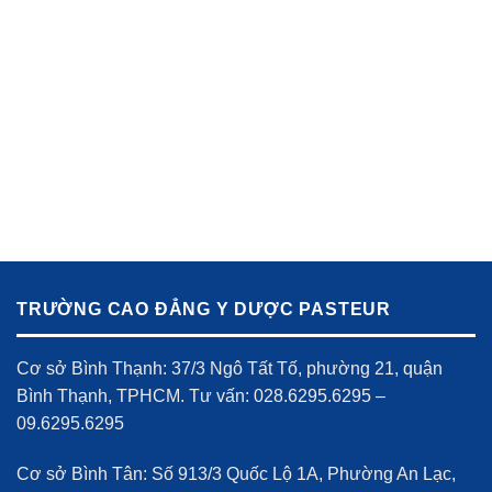
TRƯỜNG CAO ĐẲNG Y DƯỢC PASTEUR
Cơ sở Bình Thạnh: 37/3 Ngô Tất Tố, phường 21, quận
Bình Thạnh, TPHCM. Tư vấn: 028.6295.6295 –
09.6295.6295
Cơ sở Bình Tân: Số 913/3 Quốc Lộ 1A, Phường An Lạc,