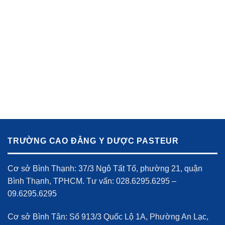
TRƯỜNG CAO ĐẲNG Y DƯỢC PASTEUR
Cơ sở Bình Thạnh: 37/3 Ngô Tất Tố, phường 21, quận
Bình Thạnh, TPHCM. Tư vấn: 028.6295.6295 –
09.6295.6295
Cơ sở Bình Tân: Số 913/3 Quốc Lộ 1A, Phường An Lạc,