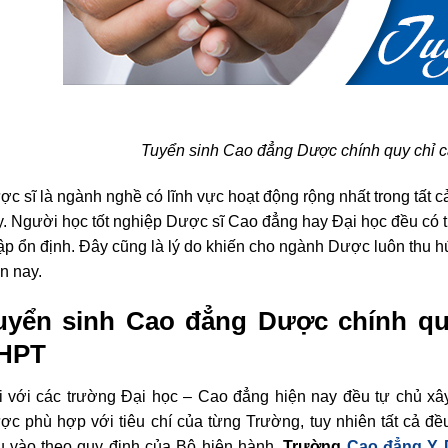
Tuyển sinh Cao đẳng Dược chính quy chỉ c
c sĩ là ngành nghề có lĩnh vực hoạt động rộng nhất trong tất 
. Người học tốt nghiệp Dược sĩ Cao đẳng hay Đại học đều có t
p ổn định. Đây cũng là lý do khiến cho ngành Dược luôn thu hú
n nay.
uyển sinh Cao đẳng Dược chính quy
HPT
i với các trường Đại học – Cao đẳng hiện nay đều tự chủ xâ
ợc phù hợp với tiêu chí của từng Trường, tuy nhiên tất cả 
u vào theo quy định của Bộ hiện hành.
Trường
Cao đẳng Y