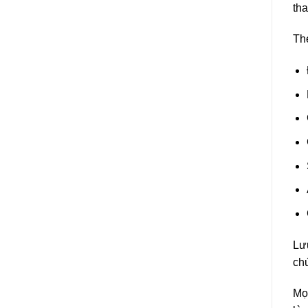
tha
The
Lưu
chứ
Mọ