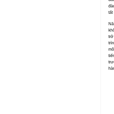
đào
tất
Nă
khô
tr
trì
mô 
tiế
tr
hà