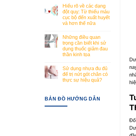
Hiểu rõ về các dạng
đột quỵ: Từ thiếu máu
cục bộ đến xuất huyết
và hơn thế nữa
Những điều quan
trọng cần biết khi sử
dụng thuốc giảm đau
thần kinh tọa
Dượ
nay
Sử dụng nhựa đu đủ
để trị nứt gót chân có
nhậ
thực sự hiệu quả?
hiệ
T
BẢN ĐỒ HƯỚNG DẪN
T
Đố
Dư
đầ