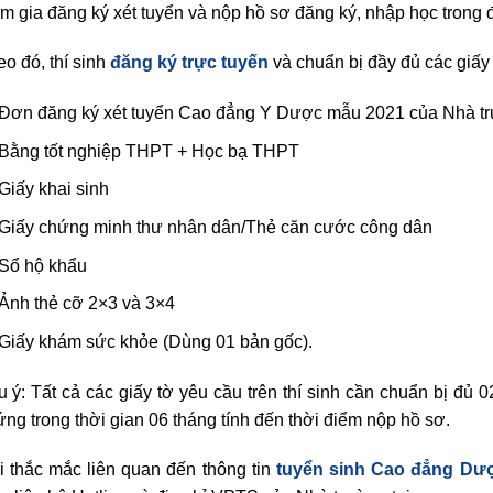
m gia đăng ký xét tuyển và nộp hồ sơ đăng ký, nhập học trong 
o đó, thí sinh
đăng ký trực tuyến
và chuẩn bị đầy đủ các giấy 
Đơn đăng ký xét tuyển Cao đẳng Y Dược mẫu 2021 của Nhà t
Bằng tốt nghiệp THPT + Học bạ THPT
Giấy khai sinh
Giấy chứng minh thư nhân dân/Thẻ căn cước công dân
Sổ hộ khẩu
Ảnh thẻ cỡ 2×3 và 3×4
Giấy khám sức khỏe (Dùng 01 bản gốc).
 ý: Tất cả các giấy tờ yêu cầu trên thí sinh cần chuẩn bị đủ 
ng trong thời gian 06 tháng tính đến thời điểm nộp hồ sơ.
i thắc mắc liên quan đến thông tin
tuyển sinh Cao đẳng Dư