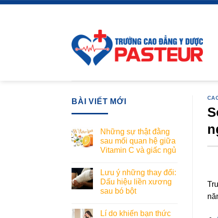
Skip
to
content
CAO
BÀI VIẾT MỚI
S
n
Những sự thật đằng
sau mối quan hệ giữa
Vitamin C và giấc ngủ
Lưu ý những thay đổi:
Dấu hiệu liền xương
Tr
sau bó bột
năm
Lí do khiến bạn thức