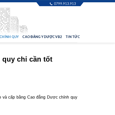
0799.913.913
 CHÍNH QUY
CAO ĐẲNG Y DƯỢC VB2
TIN TỨC
quy chỉ cần tốt
ạo và cấp bằng Cao đẳng Dược chính quy