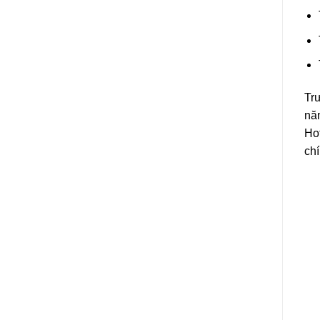
Tr
nă
Ho
chí