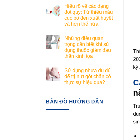
Hiểu rõ về các dạng
đột quỵ: Từ thiếu máu
cục bộ đến xuất huyết
và hơn thế nữa
Những điều quan
trọng cần biết khi sử
dụng thuốc giảm đau
Th
thần kinh tọa
202
ký 
Sử dụng nhựa đu đủ
để trị nứt gót chân có
C
thực sự hiệu quả?
n
BẢN ĐỒ HƯỚNG DẪN
Tr
dụn
si