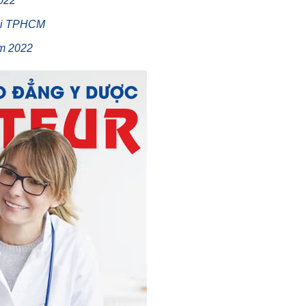
022
tại TPHCM
ăm 2022