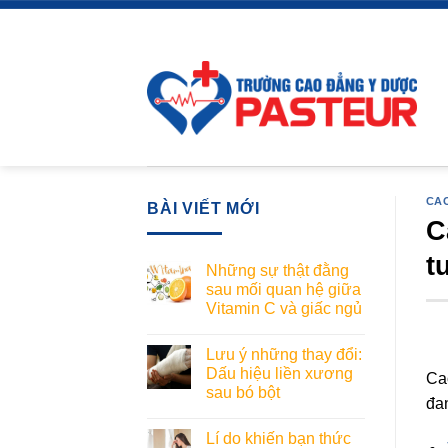
Skip
to
content
CAO
BÀI VIẾT MỚI
C
t
Những sự thật đằng
sau mối quan hệ giữa
Vitamin C và giấc ngủ
Lưu ý những thay đổi:
Dấu hiệu liền xương
Ca
sau bó bột
đan
Lí do khiến bạn thức