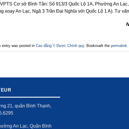
 VPTS Cơ sở Bình Tân: Số 913/3 Quốc Lộ 1A, Phường An Lạc,
ng xoay An Lạc, Ngã 3 Trần Đại Nghĩa với Quốc Lộ 1 A). Tư vấ
s entry was posted in
Cao đẳng Y Dược Chính quy
. Bookmark the
permalink
.
TEUR
ờng 21, quận Bình Thạnh,
5.6295
hường An Lạc, Quận Bình