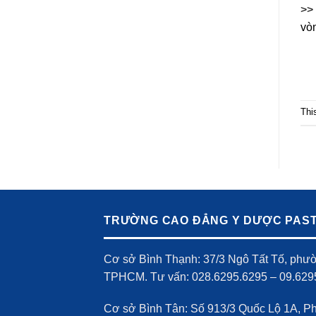
>>
vò
Thi
TRƯỜNG CAO ĐẲNG Y DƯỢC PAS
Cơ sở Bình Thạnh: 37/3 Ngô Tất Tố, phư
TPHCM. Tư vấn: 028.6295.6295 – 09.629
Cơ sở Bình Tân: Số 913/3 Quốc Lộ 1A, P