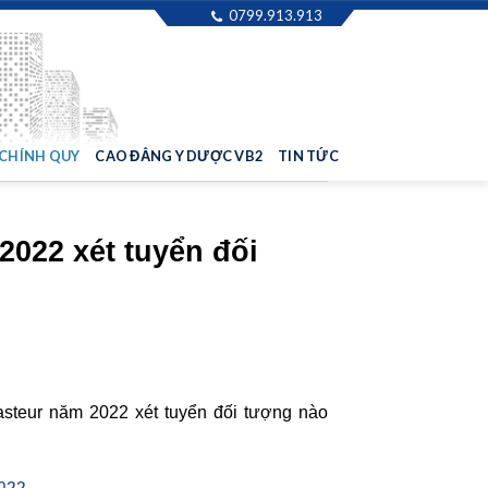
0799.913.913
 CHÍNH QUY
CAO ĐẲNG Y DƯỢC VB2
TIN TỨC
022 xét tuyển đối
eur năm 2022 xét tuyển đối tượng nào