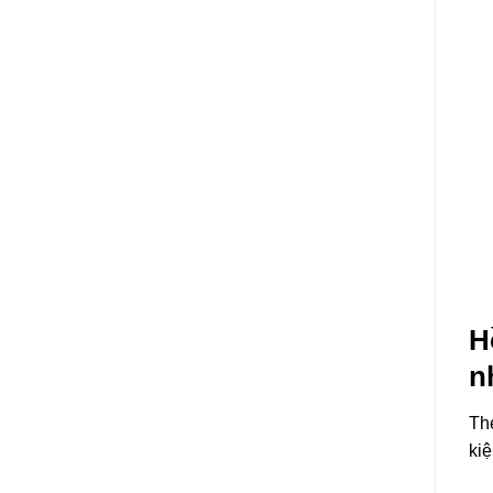
H
n
Th
kiệ