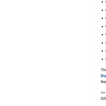
Th
Dư
the
>>
02