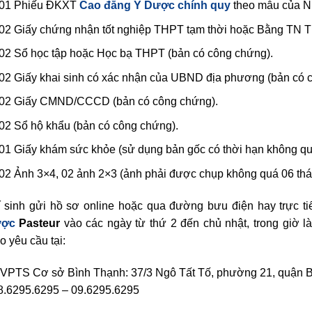
01 Phiếu ĐKXT
Cao đẳng Y Dược chính quy
theo mẫu của N
02 Giấy chứng nhận tốt nghiệp THPT tạm thời hoặc Bằng TN 
02 Sổ học tập hoặc Học bạ THPT (bản có công chứng).
02 Giấy khai sinh có xác nhận của UBND địa phương (bản có 
02 Giấy CMND/CCCD (bản có công chứng).
02 Sổ hộ khẩu (bản có công chứng).
01 Giấy khám sức khỏe (sử dụng bản gốc có thời hạn không qu
02 Ảnh 3×4, 02 ảnh 2×3 (ảnh phải được chụp không quá 06 thá
í sinh gửi hồ sơ online hoặc qua đường bưu điện hay trực tiế
ợc
Pasteur
vào các ngày từ thứ 2 đến chủ nhật, trong giờ l
o yêu cầu tại:
 VPTS Cơ sở Bình Thạnh: 37/3 Ngô Tất Tố, phường 21, quận 
8.6295.6295 – 09.6295.6295