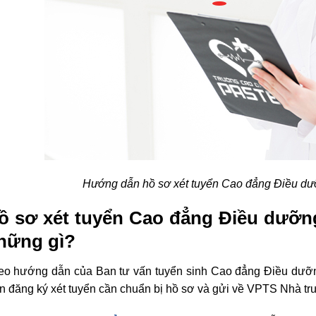
Hướng dẫn hồ sơ xét tuyển Cao đẳng Điều 
ồ sơ xét tuyển Cao đẳng Điều dư
hững gì?
eo hướng dẫn của Ban tư vấn tuyển sinh Cao đẳng Điều dưỡng
n đăng ký xét tuyển cần chuẩn bị hồ sơ và gửi về VPTS Nhà trư