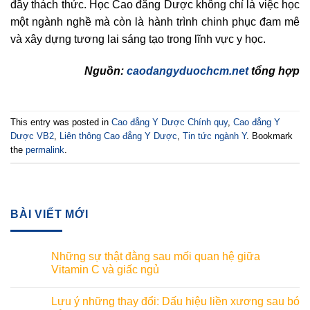
đầy thách thức. Học Cao đẳng Dược không chỉ là việc học
một ngành nghề mà còn là hành trình chinh phục đam mê
và xây dựng tương lai sáng tạo trong lĩnh vực y học.
Nguồn:
caodangyduochcm.net
tổng hợp
This entry was posted in
Cao đẳng Y Dược Chính quy
,
Cao đẳng Y
Dược VB2
,
Liên thông Cao đẳng Y Dược
,
Tin tức ngành Y
. Bookmark
the
permalink
.
BÀI VIẾT MỚI
Những sự thật đằng sau mối quan hệ giữa
Vitamin C và giấc ngủ
Lưu ý những thay đổi: Dấu hiệu liền xương sau bó