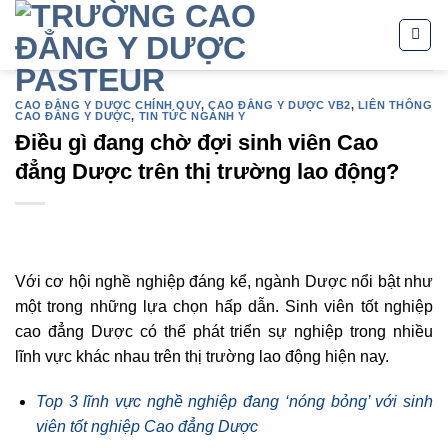
Skip
to
content
CAO ĐẲNG Y DƯỢC CHÍNH QUY
,
CAO ĐẲNG Y DƯỢC VB2
,
LIÊN THÔNG
CAO ĐẲNG Y DƯỢC
,
TIN TỨC NGÀNH Y
Điều gì đang chờ đợi sinh viên Cao
đẳng Dược trên thị trường lao động?
Với cơ hội nghề nghiệp đáng kể, ngành Dược nổi bật như
một trong những lựa chọn hấp dẫn. Sinh viên tốt nghiệp
cao đẳng Dược có thể phát triển sự nghiệp trong nhiều
lĩnh vực khác nhau trên thị trường lao động hiện nay.
Top 3 lĩnh vực nghề nghiệp đang ‘nóng bỏng’ với sinh
viên tốt nghiệp Cao đẳng Dược