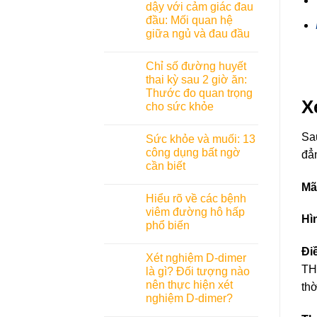
dậy với cảm giác đau
đầu: Mối quan hệ
giữa ngủ và đau đầu
Chỉ số đường huyết
thai kỳ sau 2 giờ ăn:
Thước đo quan trọng
X
cho sức khỏe
Sa
Sức khỏe và muối: 13
công dụng bất ngờ
đẳn
cần biết
Mã
Hiểu rõ về các bệnh
viêm đường hô hấp
Hì
phổ biến
Đi
Xét nghiệm D-dimer
THP
là gì? Đối tượng nào
nên thực hiện xét
thờ
nghiệm D-dimer?