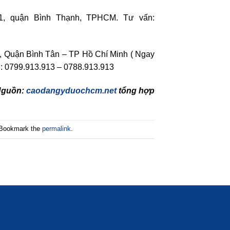
1, quận Bình Thạnh, TPHCM. Tư vấn:
 Quận Bình Tân – TP Hồ Chí Minh ( Ngay
n: 0799.913.913 – 0788.913.913
Nguồn:
caodangyduochcm.net
tổng hợp
 Bookmark the
permalink
.