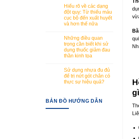
Th
Hiểu rõ về các dạng
dụn
đột quỵ: Từ thiếu máu
vừ
cục bộ đến xuất huyết
và hơn thế nữa
Bằ
Những điều quan
qu
trọng cần biết khi sử
Nh
dụng thuốc giảm đau
thần kinh tọa
Sử dụng nhựa đu đủ
để trị nứt gót chân có
H
thực sự hiệu quả?
g
BẢN ĐỒ HƯỚNG DẪN
Th
Liê