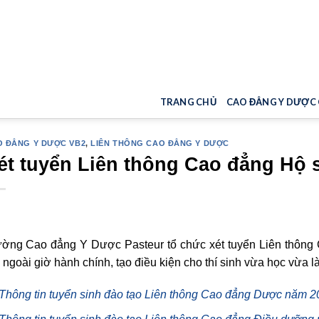
TRANG CHỦ
CAO ĐẲNG Y DƯỢC
O ĐẲNG Y DƯỢC VB2
,
LIÊN THÔNG CAO ĐẲNG Y DƯỢC
ét tuyển Liên thông Cao đẳng Hộ
ường Cao đẳng Y Dược Pasteur tổ chức xét tuyển Liên thô
 ngoài giờ hành chính, tạo điều kiện cho thí sinh vừa học vừa l
Thông tin tuyển sinh đào tạo Liên thông Cao đẳng Dược năm 