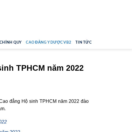
0799.913.913
 CHÍNH QUY
CAO ĐẲNG Y DƯỢC VB2
TIN TỨC
 sinh TPHCM năm 2022
ng Cao đẳng Hộ sinh TPHCM năm 2022 đào
àm.
2022