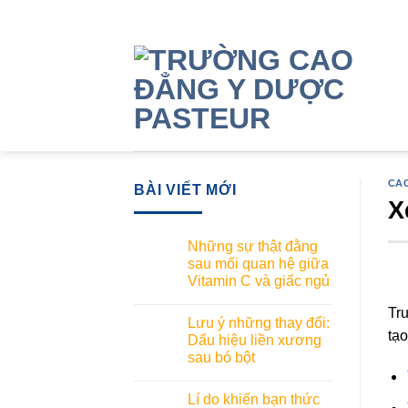
Skip
to
content
CA
BÀI VIẾT MỚI
X
Những sự thật đằng
sau mối quan hệ giữa
Vitamin C và giấc ngủ
Tr
Lưu ý những thay đổi:
tạo
Dấu hiệu liền xương
sau bó bột
Lí do khiến bạn thức