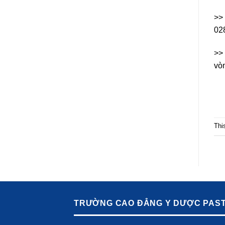
>>
02
>>
vò
Thi
TRƯỜNG CAO ĐẲNG Y DƯỢC PAS