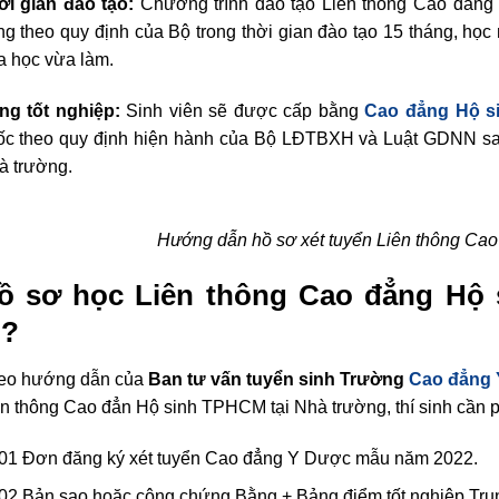
ời gian đào tạo:
Chương trình đào tạo Liên thông Cao đẳng
g theo quy định của Bộ trong thời gian đào tạo 15 tháng, học 
a học vừa làm.
ng tốt nghiệp:
Sinh viên sẽ được cấp bằng
Cao đẳng Hộ s
ốc theo quy định hiện hành của Bộ LĐTBXH và Luật GDNN sau 
à trường.
Hướng dẫn hồ sơ xét tuyển Liên thông Cao
ồ sơ học Liên thông Cao đẳng Hộ
ì?
eo hướng dẫn của
Ban tư vấn tuyển sinh Trường
Cao đẳng
n thông Cao đẳn Hộ sinh TPHCM tại Nhà trường, thí sinh cần ph
01 Đơn đăng ký xét tuyển Cao đẳng Y Dược mẫu năm 2022.
02 Bản sao hoặc công chứng Bằng + Bảng điểm tốt nghiệp Tru